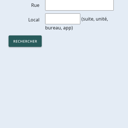
Rue
(suite, unité,
Local
bureau, app)